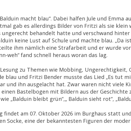
 „Balduin macht blau“. Dabei halfen Jule und Emma 
tmal gab es allerdings Bilder von Fritzi als sie klei
was ungerecht behandelt hatte und verschwand hinter
lduin keine Lust auf Schule und machte blau. „Da ist
rteilte ihm nämlich eine Strafarbeit und er wurde vo
nn-weh“ fand schnell heraus woran das lag.
ve Lesung zu Themen wie Mobbing, Ungerechtigkeit,
blau und Fritzi Bender musste das Lied „Es tut mir 
r und ihn ausgelacht hat. Zwar waren nicht viele Ki
g einen Bastelbogen mit Bildern aus der Geschichte
e „Balduin bleibt grün“,„ Balduin sieht rot“, „Baldui
g findet am 07. Oktober 2026 im Burghaus statt und
n Socke, eine der bekanntesten Figuren der moderne