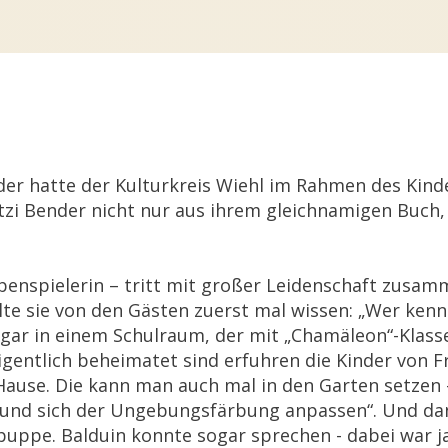
ender hatte der Kulturkreis Wiehl im Rahmen des Ki
ritzi Bender nicht nur aus ihrem gleichnamigen Buch
ppenspielerin – tritt mit großer Leidenschaft zus
ollte sie von den Gästen zuerst mal wissen: „Wer ke
 sogar in einem Schulraum, der mit „Chamäleon“-Klas
entlich beheimatet sind erfuhren die Kinder von Fri
ause. Die kann man auch mal in den Garten setzen -
ln und sich der Ungebungsfärbung anpassen“. Und dan
uppe. Balduin konnte sogar sprechen - dabei war j